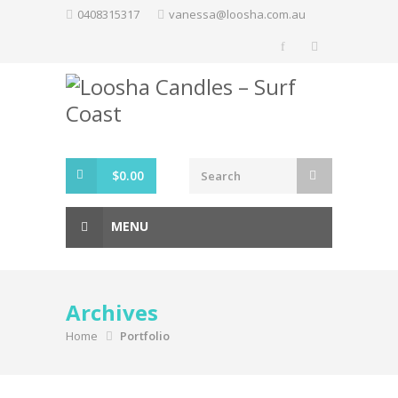
Skip
0408315317
vanessa@loosha.com.au
to
content
$
0.00
MENU
Archives
Home
Portfolio